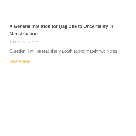
A General Intention for Ḥajj Due to Uncertainty in
Menstruation
JUNE 3, 2026
Question: I will be reaching Makkah approximately two nights
View Article