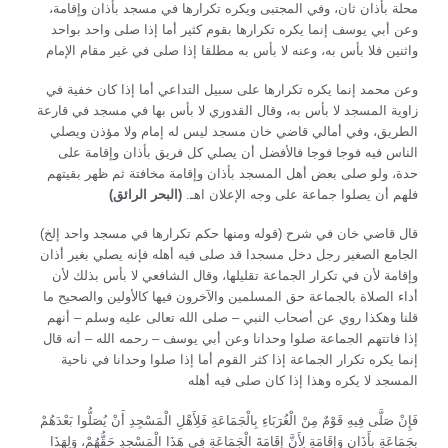
محلة بأذان ثان، وفي المجتبى ويكره تكرارها في مسجد بأذان وإقامة،
وعن أبي يوسف إنما يكره تكرارها بقوم كثير أما إذا صلى واحد بواحد
واثنين فلا بأس به، وعنه لا بأس به مطلقا إذا صلى في غير مقام الإمام
وعن محمد إنما يكره تكرارها على سبيل التداعي أما إذا كان خفية في
زاوية المسجد لا بأس به، وقال القدوري لا بأس بها في مسجد في قارعة
الطريق، وفي أمالي قاضي خان مسجد ليس له إمام ولا مؤذن ويصلي
الناس فيه فوجا فوجا فالأفضل أن يصلي كل فريق بأذان وإقامة على
حدة، ولو صلى بعض أهل المسجد بأذان وإقامة مخافتة ثم ظهر بقيتهم
فلهم أن يصلوا جماعة على وجه الإعلان اهـ.
(البحر الرائق)
(قوله ومنها حكم تكرارها في مسجد واحد إلخ) قال قاضي خان في شرح
الجامع الصغير رجل دخل مسجدا قد صلى فيه أهله فإنه يصلي بغير أذان
وإقامة لأن في تكرار الجماعة تقليلها، وقال الشافعي لا بأس بذلك لأن
أداء الصلاة بالجماعة حق المسلمين والآخرون فيها كالأولين والصحيح ما
قلنا وهكذا روي عن أصحاب النبي – صلى الله تعالى عليه وسلم – أنهم
إذا فاتتهم الجماعة صلوا وحدانا وعن أبي يوسف – رحمه الله – أنه قال
إنما يكره تكرار الجماعة إذا كثر القوم أما إذا صلوا وحدانا في ناحية
المسجد لا يكره وهذا إذا كان صلى فيه أهله
فَإِنْ صَلَّى فِيهِ قَوْمٌ مِنْ الْغُرَبَاءِ بِالْجَمَاعَةِ فَلِأَهْلِ الْمَسْجِدِ أَنْ يُصَلُّوا بَعْدَهُمْ
بِجَمَاعَةٍ بِأَذَانٍ وَإِقَامَةٍ لِأَنَّ إقَامَةَ الْجَمَاعَةِ فِي هَذَا الْمَسْجِدِ حَقُّهُمْ، وَلِهَذَا