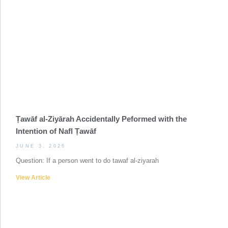
Ṭawāf al-Ziyārah Accidentally Peformed with the
Intention of Nafl Ṭawāf
JUNE 3, 2026
Question: If a person went to do tawaf al-ziyarah
View Article