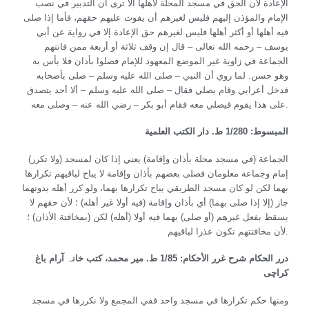
الإعادة لأن الحق في مسجد المحلة لأهلها ألا ترى أن التدبير في نصب
الإمام والمؤذن إليهم فليس لغيرهم أن يفوت عليهم حقهم، فأما إذا صلى
فيه أهلها أو أكثر أهلها فليس لغيرهم حق الإعادة إلا في رواية عن أبي
يوسف – رحمه الله تعالى – قال إن وقف ثلاثة أو أربعة ممن فاتتهم
الجماعة في زاوية غير الموضع المعهود للإمام فصلوا بأذان فلا بأس به
وهو حسن. لما روي أن النبي – صلى الله عليه وسلم – صلى بأصحابه
فدخل أعرابي وقام يصلي فقال – صلى الله عليه وسلم – ألا أحد يتصدق
على هذا يقوم فيصلي معه فقام أبو بكر – رضي الله عنه – وصلى معه.
المبسوط: 1/280 ط. دار الكتب العلمية
(ولا تكرر) الجماعة (في مسجد محلة بأذان وإقامة) يعني إذا كان لمسجد
إمام وجماعة معلومان فصلى بعضهم بأذان وإقامة لا يباح لباقيهم تكرارها
بهما لكن لو كان مسجد الطريقي يباح تكرارها بهما، ولو كرر أهله بدونهما
جاز (إلا إذا صلى بهما) أي بأذان وإقامة (فيه أولا غير أهله) ؛ لأن حقهم لا
يسقط بفعل غيرهم (أو صلى) بهما فيه أولا (أهله) لكن (بمخافتة الأذان) ؛
لأن مخافتتهم تكون عذرا لباقيهم.
درر الحكام شرح غرر الأحكام: 1/85 ط.
مير محمد، كتب خانہ آرام باغ
کراچی
ومنها حكم تكرارها في مسجد واحد ففي المجمع ولا نكررها في مسجد