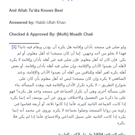
And Allah Ta’āla Knows Best
Answered by:
Habib Ullah Khan
Checked & Approved By: (Mufti) Muadh Chati
ولو صلى في مسجد بأذان وإقامة هل يكره أن يؤذن ويقام فيه ثانيا؟
[1]
فهذا لا يخلو من أحد وجهين: إما أن كان مسجدا له أهل معلوم، أو لم
يكن: فإن كان له أهل معلوم: فإن صلى فيه غير أهله بأذان وإقامة لا يكره
لأهله أن يعيدوا الأذان والإقامة، وإن صلى فيه أهله بأذان وإقامة، أو بعض
أهله يكره لغير أهله وللباقين من أهله أن يعيدوا الأذان والإقامة، وعند
الشافعي لا يكره وإن كان مسجدا ليس له أهل معلوم بأن كان على
شوارع الطريق – لا يكره تكرار الأذان والإقامة فيه، وهذه المسألة بناء
على مسألة أخرى وهي أن تكرار الجماعة في مسجد واحد هل يكره؟ فهو
على ما ذكرنا من التفصيل والاختلاف. وروي عن أبي يوسف أنه إنما يكره
إذا كانت الجماعة الثانية كثيرة، فأما إذا كانوا ثلاثة، أو أربعة فقاموا في
زاوية من زوايا المسجد وصلوا بجماعة لا يكره. وروي عن محمد أنه إنما
يكره إذا كانت الثانية على سبيل التداعي والاجتماع، فأما إذا لم يكن فلا
يكره.
بدائع الصنائع: 1/654 ط. دار الكتب العلمية