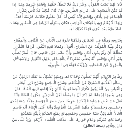
كَانَ لَهُمْ نَصْبُ الْمُؤَذِّنِ وَغَيْرُ ذَلِكَ فَلَا يَبْطُلُ حَقُّهُمْ بِإِقَامَةِ غَيْرِهِمْ وَهَذَا إذَا
لَمْ يَكُنْ الْمَسْجِدُ عَلَى قَارِعَةِ الطَّرِيقِ، فَإِنْ كَانَ كَذَلِكَ فَلَا بَأْسَ بِتَكْرَارِ
الْجَمَاعَةِ فِيهِ بِأَذَانٍ وَإِقَامَةٍ لِأَنَّهُ لَيْسَ لَهُ أَهْلٌ مَعْلُومٌ فَكَانَتْ حُرْمَتُهُ أَخَفَّ،
وَلِهَذَا لَا يُقَامُ فِيهِ بِاعْتِكَافِ الْوَاجِبِ فَكَانَ بِمَنْزِلَةِ الرِّبَاطِ فِي الْمَفَاوِزِ وَهُنَاكَ
تُعَادُ مَرَّةً بَعْدَ أُخْرَى فَهَذَا كَذَلِكَ اهـ.
بِحُرُوفِهِ وَمِثْلُهُ فِي الْحَقَائِقِ وَقَدَّمْنَا نَحْوَهُ فِي الْأَذَانِ عَنْ الْكَافِي وَالْمِفْتَاحِ
وَذَكَرَ مِثْلَهُ الْمُؤَلِّفُ عَنْ السِّرَاجِ، أَقُولُ: وَمُفَادُ هَذِهِ النُّقُولِ كَرَاهَةُ التَّكْرَارِ
مُطْلَقًا أَيْ وَلَوْ بِدُونِ أَذَانٍ وَإِقَامَةٍ وَأَنَّ مَعْنَى قَوْلِ قَاضِي خَانْ الْمَارِّ يُصَلِّي
بِغَيْرِ أَذَانٍ وَإِقَامَةٍ أَنَّهُ يُصَلِّي مُنْفَرِدًا لَا بِالْجَمَاعَةِ بِدَلِيلِ التَّعْلِيلِ وَالِاسْتِدْلَالِ
بِالْمَرْوِيِّ عَنْ الصَّحَابَةِ، وَيُؤَيِّدُهُ قَوْلُهُ فِي الظَّهِيرِيَّةِ
وَظَاهِرُ الرِّوَايَةِ أَنَّهُمْ يُصَلُّونَ وُحْدَانًا اهـ وَحِينَئِذٍ يُشْكِلُ مَا نَقَلَهُ الرَّمْلِيُّ عَنْ
رِسَالَةِ الْعَلَّامَةِ السِّنْدِيِّ عَنْ الْمُلْتَقَطِ وَشَرْحِ الْمَجْمَعِ وَشَرْحِ دُرَرِ الْبِحَارِ
وَالْعُبَابِ مِنْ أَنَّهُ يَجُوزُ تَكْرَارُ الْجَمَاعَةِ بِلَا أَذَانٍ وَلَا إقَامَةٍ ثَانِيَةٍ اتِّفَاقًا. قَالَ
وَفِي بَعْضِهَا إجْمَاعًا ثُمَّ ذَكَرَ أَنَّ مَا يَفْعَلُهُ أَهْلُ الْحَرَمَيْنِ مَكْرُوهٌ اتِّفَاقًا وَأَنَّهُ
نُقِلَ عَنْ بَعْضِ مَشَايِخِنَا إنْكَارُهُ صَرِيحًا حِينَ حَضَرَ الْمَوْسِمَ بِمَكَّةَ سَنَةَ إحْدَى
وَخَمْسِينَ وَخَمْسِمِائَةٍ مِنْهُمْ الشَّرِيفُ الْغَزْنَوِيُّ وَأَنَّهُ أَفْتَى الْإِمَامُ أَبُو قَاسِمٍ
الْجَانُّ الْمَالِكِيُّ سَنَةَ خَمْسِينَ وَخَمْسِمِائَةٍ بِمَنْعِ الصَّلَاةِ بِأَئِمَّةٍ مُتَعَدِّدَةٍ
وَجَمَاعَاتٍ مُتَرَتِّبَةٍ وَعَدَمِ جَوَازِهَا عَلَى مَذْهَبِ الْعُلَمَاءِ الْأَرْبَعَةِ، وَرُدَّ عَلَى مَنْ
قَالَ بِخِلَافِهِ (
منحة الخالق)