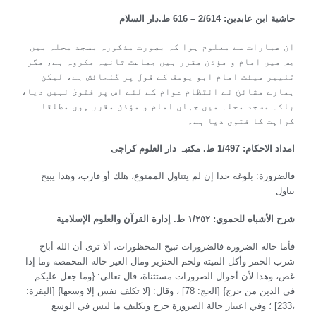
حاشية ابن عابدين: 2/614 – 616 ط.دار السلام
ان عبارات سے معلوم ہوا کہ بصورت مذکورہ مسجد محلہ میں
جس میں امام و مؤذن مقرر ہیں جماعت ثانیہ مکروہ ہے، مگر
تغییر هیئت امام ابو یوسف کے قول پر گنجائش ہے، لیکن
ہمارے مشائخ نے انتظام عوام کے لئے اس پر فتویٰ نہیں دیا،
بلکہ مسجد محلہ میں جہاں امام و مؤذن مقرر ہوں مطلقا
کراہت کا فتوی دیا ہے۔
امداد الاحکام: 1/497 ط. مکتبہ دار العلوم کراچی
فالضرورة: بلوغه حدا إن لم يتناول الممنوع، هلك أو قارب، وهذا يبيح
تناول
شرح الأشباه للحموي: ١/٢٥٢ ط. إدارة القرآن والعلوم الإسلامية
فأما حالة الضرورة فالضرورات تبيح المحظورات، ألا ترى أن الله أباح
شرب الخمر وأكل الميتة ولحم الخنزير ومال الغير حالة المخمصة وما إذا
غص، وهذا لأن أحوال الضرورات مستثناة، قال تعالى: {وما جعل عليكم
في الدين من حرج} [الحج: 78] ، وقال: {لا تكلف نفس إلا وسعها} [البقرة:
233] ؛ وفي اعتبار حالة الضرورة حرج وتكليف ما ليس في الوسع،