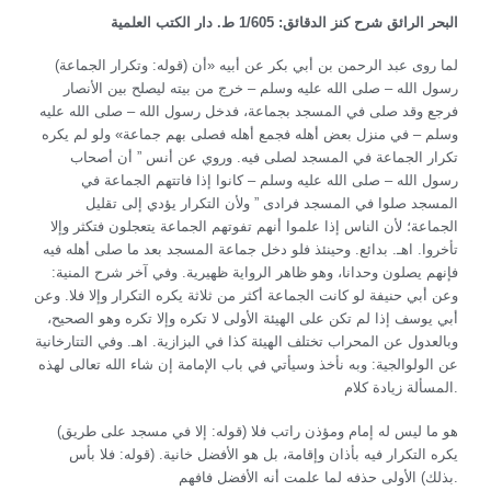
البحر الرائق شرح كنز الدقائق: 1/605 ط. دار الكتب العلمية
(قوله: وتكرار الجماعة) لما روى عبد الرحمن بن أبي بكر عن أبيه «أن
رسول الله – صلى الله عليه وسلم – خرج من بيته ليصلح بين الأنصار
فرجع وقد صلى في المسجد بجماعة، فدخل رسول الله – صلى الله عليه
وسلم – في منزل بعض أهله فجمع أهله فصلى بهم جماعة» ولو لم يكره
تكرار الجماعة في المسجد لصلى فيه. وروي عن أنس ” أن أصحاب
رسول الله – صلى الله عليه وسلم – كانوا إذا فاتتهم الجماعة في
المسجد صلوا في المسجد فرادى ” ولأن التكرار يؤدي إلى تقليل
الجماعة؛ لأن الناس إذا علموا أنهم تفوتهم الجماعة يتعجلون فتكثر وإلا
تأخروا. اهـ. بدائع. وحينئذ فلو دخل جماعة المسجد بعد ما صلى أهله فيه
فإنهم يصلون وحدانا، وهو ظاهر الرواية ظهيرية. وفي آخر شرح المنية:
وعن أبي حنيفة لو كانت الجماعة أكثر من ثلاثة يكره التكرار وإلا فلا. وعن
أبي يوسف إذا لم تكن على الهيئة الأولى لا تكره وإلا تكره وهو الصحيح،
وبالعدول عن المحراب تختلف الهيئة كذا في البزازية. اهـ. وفي التتارخانية
عن الولوالجية: وبه نأخذ وسيأتي في باب الإمامة إن شاء الله تعالى لهذه
المسألة زيادة كلام.
(قوله: إلا في مسجد على طريق) هو ما ليس له إمام ومؤذن راتب فلا
يكره التكرار فيه بأذان وإقامة، بل هو الأفضل خانية. (قوله: فلا بأس
بذلك) الأولى حذفه لما علمت أنه الأفضل فافهم.