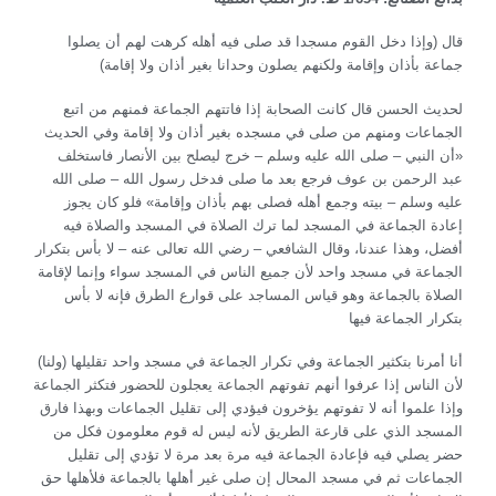
قال (وإذا دخل القوم مسجدا قد صلى فيه أهله كرهت لهم أن يصلوا
جماعة بأذان وإقامة ولكنهم يصلون وحدانا بغير أذان ولا إقامة)
لحديث الحسن قال كانت الصحابة إذا فاتتهم الجماعة فمنهم من اتبع
الجماعات ومنهم من صلى في مسجده بغير أذان ولا إقامة وفي الحديث
«أن النبي – صلى الله عليه وسلم – خرج ليصلح بين الأنصار فاستخلف
عبد الرحمن بن عوف فرجع بعد ما صلى فدخل رسول الله – صلى الله
عليه وسلم – بيته وجمع أهله فصلى بهم بأذان وإقامة» فلو كان يجوز
إعادة الجماعة في المسجد لما ترك الصلاة في المسجد والصلاة فيه
أفضل، وهذا عندنا، وقال الشافعي – رضي الله تعالى عنه – لا بأس بتكرار
الجماعة في مسجد واحد لأن جميع الناس في المسجد سواء وإنما لإقامة
الصلاة بالجماعة وهو قياس المساجد على قوارع الطرق فإنه لا بأس
بتكرار الجماعة فيها
(ولنا) أنا أمرنا بتكثير الجماعة وفي تكرار الجماعة في مسجد واحد تقليلها
لأن الناس إذا عرفوا أنهم تفوتهم الجماعة يعجلون للحضور فتكثر الجماعة
وإذا علموا أنه لا تفوتهم يؤخرون فيؤدي إلى تقليل الجماعات وبهذا فارق
المسجد الذي على قارعة الطريق لأنه ليس له قوم معلومون فكل من
حضر يصلي فيه فإعادة الجماعة فيه مرة بعد مرة لا تؤدي إلى تقليل
الجماعات ثم في مسجد المحال إن صلى غير أهلها بالجماعة فلأهلها حق