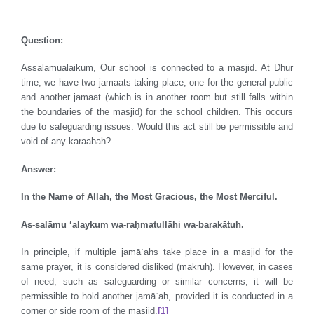
Question:
Assalamualaikum, Our school is connected to a masjid. At Dhur
time, we have two jamaats taking place; one for the general public
and another jamaat (which is in another room but still falls within
the boundaries of the masjid) for the school children. This occurs
due to safeguarding issues. Would this act still be permissible and
void of any karaahah?
Answer:
In the Name of Allah, the Most Gracious, the Most Merciful.
As-salāmu ‘alaykum wa-ra
ḥ
matullāhi wa-barakātuh.
In principle, if multiple jamāʿahs take place in a masjid for the
same prayer, it is considered disliked (makrūh). However, in cases
of need, such as safeguarding or similar concerns, it will be
permissible to hold another jamāʿah, provided it is conducted in a
corner or side room of the masjid.
[1]