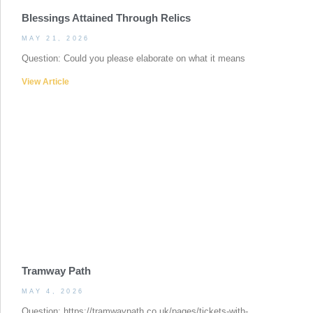
Blessings Attained Through Relics
MAY 21, 2026
Question: Could you please elaborate on what it means
View Article
Tramway Path
MAY 4, 2026
Question: https://tramwaypath.co.uk/pages/tickets-with-