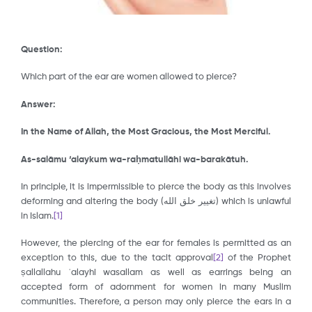
Question:
Which part of the ear are women allowed to pierce?
Answer:
In the Name of Allah, the Most Gracious, the Most Merciful.
As-salāmu ‘alaykum wa-ra
ḥ
matullāhi wa-barakātuh.
In principle, it is impermissible to pierce the body as this involves
deforming and altering the body (تغيير خلق الله) which is unlawful
in Islam.
[1]
However, the piercing of the ear for females is permitted as an
exception to this, due to the tacit approval
[2]
of the Prophet
ṣallallahu ʿalayhi wasallam as well as earrings being an
accepted form of adornment for women in many Muslim
communities. Therefore, a person may only pierce the ears in a