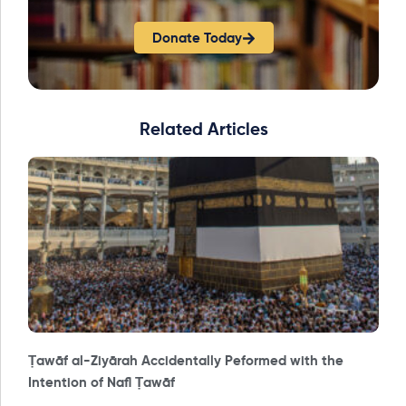
Donate Today
Related Articles
Ṭawāf al-Ziyārah Accidentally Peformed with the
Intention of Nafl Ṭawāf