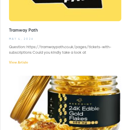
Tramway Path
MAY 4, 2026
Question: https://tramwaypath.co.uk/pages/tickets-with-
subscriptions Could you kindly take a look at
View Article