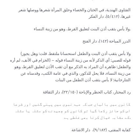
الفتاوى الهندية، في الختان والخصاء وحلق المرأة شعرها ووصلها شعر
غيرها، (٥/٤١٢)، دار الفكر
ولا بأس بثقب أذن البنت لتعليق القرط، وهو من زينة النساء.
الدرر المباحة (١٤٢)، دار الفتح
(ولا بأس بثقب أذن البنت والطفل استحسانا ملتقط. قلت: وهل يجوز
الخزام في الأنف، لم أره) – قوله للصبي: أي الذكر لأنه من زينة النساء قوله
والطفل: ظاهره أن المراد به الذكر مع أن ثقب الأذن لتعليق القرط، وهو
من زينة النساء، فلا يحل للذكور، والذي في عامة الكتب، وقدمناه عن
التتارخانية: لا بأس بثقب أذن الطفل من البنات
رد المحتار، كتاب الحظر والإباحة (٢٢/١٥٠)، دار الثقاقة
کانوں میں بالیاں جب کہ عہد نبوی میں پہنی گئیں اور شرعا
اس کو جائز رکھا گیا تو کانوں کو چھیدنے کو مثلہ یا مثلہ
کے مشابہ خیال کرنا بھی غلطی ہے.
كفاية المفتى، (٩/١٨٢)، دار الاشاعة