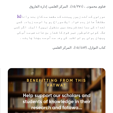
فتاوی محمودیہ، (١٥/٣٧١)، المركز العلمي، إدارة الفاروق
عورتوں کے لئے زیور پہننے کے مقصد سے کان بند وانا
[4]
مطلقاً جائز ہے، خواہ ایک سوراخ ہو یا اس سے زیادہ کسی
تعداد کی ممانعت شریعت میں منقول نہیں؛ البتہ اگر کسی
جگہ کوئی خاص طور غیر قوم کا شعار بن جائے جس سے اُس کی
پہچان ہوتی ہو تو تشبہ کی وجہ سے اُس سے بچنا چاہئے ۔
كتاب النوازل، (١٥/٤٨٣)، المركز العلمي
BENEFITTING FROM THIS
FATWA?
Help support our scholars and
students of knowledge in their
research and fatawa...