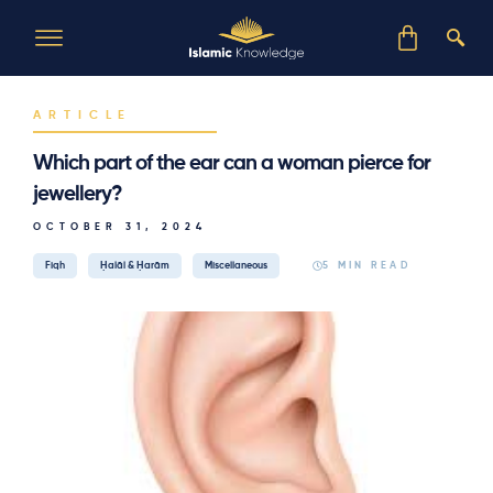
ARTICLE
Which part of the ear can a woman pierce for
jewellery?
OCTOBER 31, 2024
Fiqh
Ḥalāl & Ḥarām
Miscellaneous
5 MIN READ