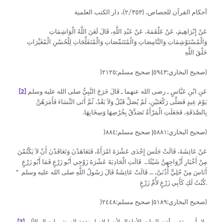
أحكام القرآن للجصاص، (٢/٣٥٣)، دار الكتب العلمية
عَنْ إِبْرَاهِيمَ، عَنْ عَلْقَمَةَ، عَنْ عَبْدِ اللَّهِ، قَالَ لَعَنَ اللَّهُ الْوَاشِمَاتِ
وَالْمُسْتَوْشِمَاتِ وَالنَّامِصَاتِ وَالْمُتَنَمِّصَاتِ وَالْمُتَفَلِّجَاتِ لِلْحُسْنِ الْمُغَيِّرَاتِ
خَلْقَ اللَّهِ
)صحيح البخاري:٥٩٤٣| صحيح مسلم:٢١٢٥)
عَنِ ابْنِ عَبَّاسٍ ـ رضى الله عنهما ـ قَالَ خَرَجَ النَّبِيُّ صلى الله عليه وسلم
[2]
يَوْمَ عِيدٍ فَصَلَّى رَكْعَتَيْنِ، لَمْ يُصَلِّ قَبْلُ وَلاَ بَعْدُ، ثُمَّ أَتَى النِّسَاءَ فَأَمَرَهُنَّ
بِالصَّدَقَةِ، فَجَعَلَتِ الْمَرْأَةُ تَصَدَّقُ بِخُرْصِهَا وَسِخَابِهَا‏.‏
)صحيح البخاري:٥٨٨١| صحيح مسلم:٨٨٤)
عَنْ عَائِشَةَ، قَالَتْ جَلَسَ إِحْدَى عَشْرَةَ امْرَأَةً، فَتَعَاهَدْنَ وَتَعَاقَدْنَ أَنْ لاَ يَكْتُمْنَ
مِنْ أَخْبَارِ أَزْوَاجِهِنَّ شَيْئًا… قَالَتِ الْحَادِيَةَ عَشْرَةَ زَوْجِي أَبُو زَرْعٍ فَمَا أَبُو زَرْعٍ
أَنَاسَ مِنْ حُلِيٍّ أُذُنَىَّ، … قَالَتْ عَائِشَةُ قَالَ رَسُولُ اللَّهِ صلى الله عليه وسلم ‏ “‏
كُنْتُ لَكِ كَأَبِي زَرْعٍ لأُمِّ زَرْعٍ.
)صحيح البخاري:٥١٨٩| صحيح مسلم:٢٤٤٨)