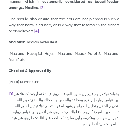
manner which is
customarily considered as beautification
amongst Muslims.
[3]
One should also ensure that the ears are not pierced in such a
way that harm is caused, or in a way that resembles the sinners
or disbelievers.
[4]
And Allah Ta’āla Knows Best
(Maulana) Huzayfah Hajat, (Maulana) Muaaz Patel & (Maulana)
Asim Patel
Checked & Approved By
(Mufti) Muadh Chati
وقوله: ﴿ولآمرنهم فليغيرن خلق الله﴾ فإنه روي فيه ثلاثة أوجه: أحدها: عن
[1]
ابن عباس رواية إبراهيم ومجاهد والحسن والضحاك والسدي: دين الله
بتحريم الحلال وتحليل الحرام. ويشهد له قوله تعالى: ﴿لا تبديل لخلق الله
ذلك الدين القيم﴾ ]الروم: ٣٠ [والثاني: ما روي عن أنس وابن عباس رواية
شهر بن حوشب وعكرمة وأبي صالح: أنه الخصاء. والثالث: ما روي عن عبد
الله والحسن: أنه الوشم.