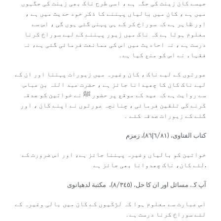
جیسے کان زینت کی جگہ ہے ، اسی طرح ناک بھی زینت کی جگہوں
میں ہے ، کان میں بالیاں پہننے کا ذکر خود حدیث میں ہے ،
اور ظاہر ہے کہ سوراخ کر کے ہی پہنی گئی ہوں گی ، اس سے
معلوم ہوتا ہے کہ ناک میں زیور پہننے کے لیے سوراخ کرنا
درست ہے ، نہ احادیث میں اس کی ممانعت فرمائی گئی ہے، نہ
فقہاء نے اس کو منع کیا ہے۔
عورتوں کے لیے ناک ، کان وغیرہ میں زیورات پہننا اور ان کے
لیے ناک کان کا چھیدانا جائز ہے ، حضرت عبد اللہ بن عباس
سے روایت ہے کہ عید کے موقع پر حضور ﷺ نے خواتین کو صدقہ
کرنے کی تلقین فرمائی ، چنانچہ عورتوں نے اپنے کان ، اور
گلے کے زیورات صدقہ کئے ۔
كتاب الفتاوی، (٦/٨١|٨٦)، زمزم
خواتین کو بالیاں وغیرہ پہننا جائز ہے، اور اس ضرورت کے
لئے کان، ناک چھدوانا بھی جائز ہے.
آپ کے مسائل اور ان کا حل، (٨/٣٤٥)، مكتبة لدھیانوی
اس عبارت سے معلوم ہوا کہ لڑکیوں کے کان میں بالی وغیرہ کے
لئے سوراخ کرنا درست ہے۔