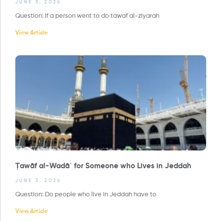
JUNE 3, 2026
Question: If a person went to do tawaf al-ziyarah
View Article
Ṭawāf al-Wadāʿ for Someone who Lives in Jeddah
JUNE 3, 2026
Question: Do people who live in Jeddah have to
View Article