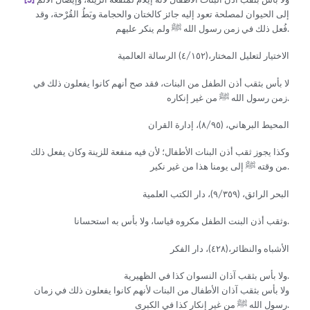
ولا بأس بثقب أذن البنات الأطفال لأنه إيلام لمنفعة الزينة، وإيصال الألم
[3]
إلى الحيوان لمصلحة تعود إليه جائز كالختان والحجامة وبَطُ القُرْحة، وقد
فُعل ذلك في زمن رسول الله ﷺ ولم ينكر عليهم.
الاختيار لتعليل المختار،(٤/١٥٢) الرسالة العالمية
لا بأس بثقب أذن الطفل من البنات، فقد صح أنهم كانوا يفعلون ذلك في
زمن رسول الله ﷺ من غير إنكاره.
المحيط البرهاني، (٨/٩٥)، إدارة القران
وكذا يجوز ثقب أذن البنات الأطفال؛ لأن فيه منفعة للزينة وكان يفعل ذلك
من وقته ﷺ إلى يومنا هذا من غير نكير.
البحر الرائق، (٩/٣٥٩)، دار الكتب العلمية
وثقب أذن البنت الطفل مكروه قياسا، ولا بأس به استحسانا.
الأشباه والنظائر،(٤٢٨)، دار الفكر
ولا بأس بثقب آذان النسوان كذا في الظهيرية.
ولا بأس بثقب آذان الأطفال من البنات لأنهم كانوا يفعلون ذلك في زمان
رسول الله ﷺ من غير إنكار كذا في الكبرى.